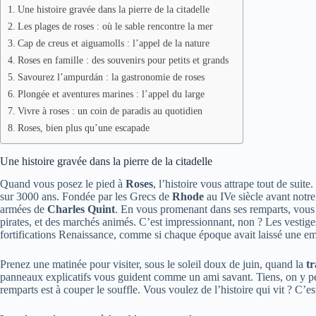
Une histoire gravée dans la pierre de la citadelle
Les plages de roses : où le sable rencontre la mer
Cap de creus et aiguamolls : l’appel de la nature
Roses en famille : des souvenirs pour petits et grands
Savourez l’ampurdán : la gastronomie de roses
Plongée et aventures marines : l’appel du large
Vivre à roses : un coin de paradis au quotidien
Roses, bien plus qu’une escapade
Une histoire gravée dans la pierre de la citadelle
Quand vous posez le pied à
Roses
, l’histoire vous attrape tout de suite
sur 3000 ans. Fondée par les Grecs de
Rhode
au IVe siècle avant notre
armées de
Charles Quint
. En vous promenant dans ses remparts, vous 
pirates, et des marchés animés. C’est impressionnant, non ? Les vestig
fortifications Renaissance, comme si chaque époque avait laissé une em
Prenez une matinée pour visiter, sous le soleil doux de juin, quand la
t
panneaux explicatifs vous guident comme un ami savant. Tiens, on y pe
remparts est à couper le souffle. Vous voulez de l’histoire qui vit ? C’est