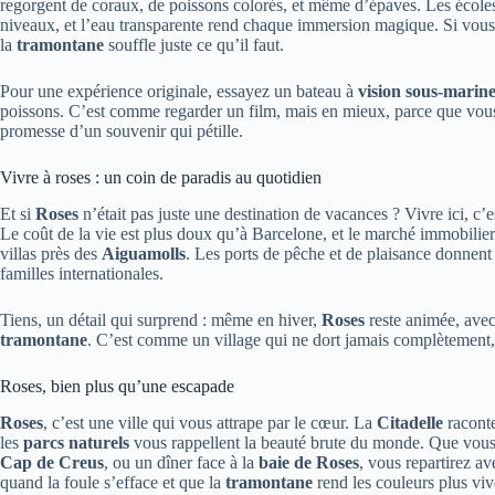
regorgent de coraux, de poissons colorés, et même d’épaves. Les écol
niveaux, et l’eau transparente rend chaque immersion magique. Si vous 
la
tramontane
souffle juste ce qu’il faut.
Pour une expérience originale, essayez un bateau à
vision sous-marin
poissons. C’est comme regarder un film, mais en mieux, parce que vous se
promesse d’un souvenir qui pétille.
Vivre à roses : un coin de paradis au quotidien
Et si
Roses
n’était pas juste une destination de vacances ? Vivre ici, c
Le coût de la vie est plus doux qu’à Barcelone, et le marché immobilier
villas près des
Aiguamolls
. Les ports de pêche et de plaisance donnent à
familles internationales.
Tiens, un détail qui surprend : même en hiver,
Roses
reste animée, avec 
tramontane
. C’est comme un village qui ne dort jamais complètement, u
Roses, bien plus qu’une escapade
Roses
, c’est une ville qui vous attrape par le cœur. La
Citadelle
raconte
les
parcs naturels
vous rappellent la beauté brute du monde. Que vous
Cap de Creus
, ou un dîner face à la
baie de Roses
, vous repartirez a
quand la foule s’efface et que la
tramontane
rend les couleurs plus viv