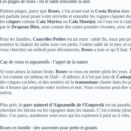
Les plages de roses : où le sable rencontre la mer
Parlons plages, parce que
Roses
, c’est avant tout la
Costa Brava
dans 
est parfaite pour poser votre serviette et entendre les vagues clapoter 
les
criques
comme
Cala Murtra
ou
Cala Montjoi
, où l’eau est si c
par le
Drapeau Bleu
, sont comme des cartes postales vivantes, avec de
Pour les familles,
Canyelles Petites
est un must : sable fin, eaux peu p
sentirez la chaleur du sable sous vos pieds, l’odeur salée de la mer, et
vous cherchez un endroit pour déconnecter,
Roses
a tout ce qu’il faut.
Cap de creus et aiguamolls : l’appel de la nature
Si vous aimez la nature brute,
Roses
va vous en mettre plein les yeux.
c’est comme un tableau de Dalí – d’ailleurs, il n’est pas loin de
Cadaq
des criques cachées, et des sentiers où la
tramontane
chante dans les 
de 4 heures qui serpente entre rochers et mer. Vous croiserez peut-être
suivra.
Plus près, le
parc naturel d’Aiguamolls de l’Empordà
est un paradis
cherchez les hérons ou les cigognes dans les marais. C’est comme plo
êtes. Ces parcs, nombreux sont ceux qui les explorent à pied ou à vélo, e
Roses en famille : des souvenirs pour petits et grands