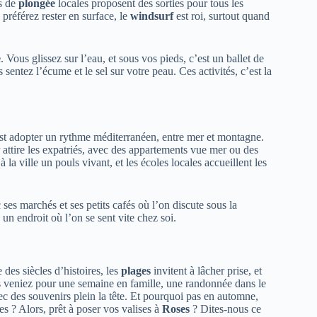
es de
plongée
locales proposent des sorties pour tous les
préférez rester en surface, le
windsurf
est roi, surtout quand
e
. Vous glissez sur l’eau, et sous vos pieds, c’est un ballet de
ntez l’écume et le sel sur votre peau. Ces activités, c’est la
’est adopter un rythme méditerranéen, entre mer et montagne.
 attire les expatriés, avec des appartements vue mer ou des
 la ville un pouls vivant, et les écoles locales accueillent les
ses marchés et ses petits cafés où l’on discute sous la
n endroit où l’on se sent vite chez soi.
 des siècles d’histoires, les
plages
invitent à lâcher prise, et
 veniez pour une semaine en famille, une randonnée dans le
vec des souvenirs plein la tête. Et pourquoi pas en automne,
es ? Alors, prêt à poser vos valises à
Roses
? Dites-nous ce