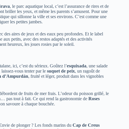
Brava
, le parc aquatique local, c’est l’assurance de rires et de
ont briller les yeux, et même les parents s’amusent. Pour une
ristique qui sillonne la ville et ses environs. C’est comme une
iguer les petites jambes.
ec des aires de jeux et des eaux peu profondes. Et le label
 aux petits, avec des restos adaptés et des activités
nt heureux, les joues rosies par le soleil.
talane, ici, c’est du sérieux. Goûtez l’
esquixada
, une salade
laissez-vous tenter par le
suquet de peix
, un ragoût de
n d’Ampurdán
, fruité et léger, produit dans les vignobles
 débordent de fruits de mer frais. L’odeur du poisson grillé, le
in… pas tout à fait. Ce qui rend la gastronomie de
Roses
 qu’on savoure à chaque bouchée.
. Envie de plonger ? Les fonds marins du
Cap de Creus