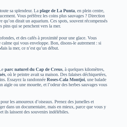
toute sa splendeur. La
plage de La Punta
, en plein centre,
doucement. Vous préférez les coins plus sauvages ? Direction
laire qu’on dirait un aquarium. Ces spots, souvent récompensés
s pins qui se penchent vers la mer.
rofondes, et des cafés à proximité pour une glace. Vous
 ce calme qui vous enveloppe. Bon, disons-le autrement : si
 Mais la mer, ce n’est qu’un début.
 Le
parc naturel du Cap de Creus
, à quelques kilomètres,
ués
, où le peintre avait sa maison. Des falaises déchiquetées,
pins. Essayez la randonnée
Roses-Cala Montjoi
, une balade
 un aigle ou une mouette, et l’odeur des herbes sauvages vous
 pour les amoureux d’oiseaux. Prenez des jumelles et
nger dans un documentaire, mais en mieux, parce que vous y
t ils laissent des souvenirs indélébiles.