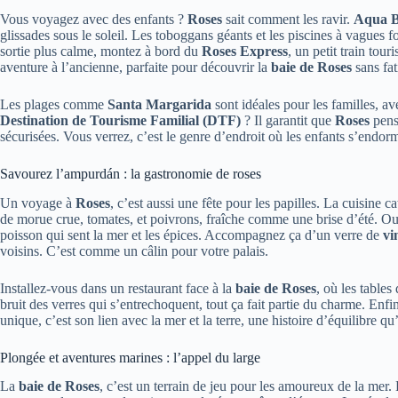
Vous voyagez avec des enfants ?
Roses
sait comment les ravir.
Aqua 
glissades sous le soleil. Les toboggans géants et les piscines à vagues f
sortie plus calme, montez à bord du
Roses Express
, un petit train tou
aventure à l’ancienne, parfaite pour découvrir la
baie de Roses
sans fat
Les plages comme
Santa Margarida
sont idéales pour les familles, av
Destination de Tourisme Familial (DTF)
? Il garantit que
Roses
pense
sécurisées. Vous verrez, c’est le genre d’endroit où les enfants s’endorme
Savourez l’ampurdán : la gastronomie de roses
Un voyage à
Roses
, c’est aussi une fête pour les papilles. La cuisine ca
de morue crue, tomates, et poivrons, fraîche comme une brise d’été. Ou 
poisson qui sent la mer et les épices. Accompagnez ça d’un verre de
vi
voisins. C’est comme un câlin pour votre palais.
Installez-vous dans un restaurant face à la
baie de Roses
, où les tables
bruit des verres qui s’entrechoquent, tout ça fait partie du charme. Enf
unique, c’est son lien avec la mer et la terre, une histoire d’équilibre
Plongée et aventures marines : l’appel du large
La
baie de Roses
, c’est un terrain de jeu pour les amoureux de la mer