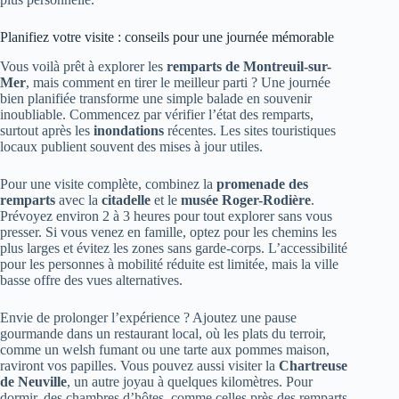
Planifiez votre visite : conseils pour une journée mémorable
Vous voilà prêt à explorer les
remparts de Montreuil-sur-
Mer
, mais comment en tirer le meilleur parti ? Une journée
bien planifiée transforme une simple balade en souvenir
inoubliable. Commencez par vérifier l’état des remparts,
surtout après les
inondations
récentes. Les sites touristiques
locaux publient souvent des mises à jour utiles.
Pour une visite complète, combinez la
promenade des
remparts
avec la
citadelle
et le
musée Roger-Rodière
.
Prévoyez environ 2 à 3 heures pour tout explorer sans vous
presser. Si vous venez en famille, optez pour les chemins les
plus larges et évitez les zones sans garde-corps. L’accessibilité
pour les personnes à mobilité réduite est limitée, mais la ville
basse offre des vues alternatives.
Envie de prolonger l’expérience ? Ajoutez une pause
gourmande dans un restaurant local, où les plats du terroir,
comme un welsh fumant ou une tarte aux pommes maison,
raviront vos papilles. Vous pouvez aussi visiter la
Chartreuse
de Neuville
, un autre joyau à quelques kilomètres. Pour
dormir, des chambres d’hôtes, comme celles près des remparts,