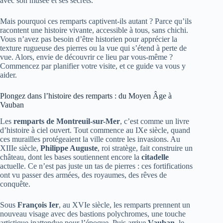
avec son musée et ses secrets.
Mais pourquoi ces remparts captivent-ils autant ? Parce qu’ils
racontent une histoire vivante, accessible à tous, sans chichi.
Vous n’avez pas besoin d’être historien pour apprécier la
texture rugueuse des pierres ou la vue qui s’étend à perte de
vue. Alors, envie de découvrir ce lieu par vous-même ?
Commencez par planifier votre visite, et ce guide va vous y
aider.
Plongez dans l’histoire des remparts : du Moyen Âge à
Vauban
Les
remparts de Montreuil-sur-Mer
, c’est comme un livre
d’histoire à ciel ouvert. Tout commence au IXe siècle, quand
ces murailles protégeaient la ville contre les invasions. Au
XIIIe siècle,
Philippe Auguste
, roi stratège, fait construire un
château, dont les bases soutiennent encore la
citadelle
actuelle. Ce n’est pas juste un tas de pierres : ces fortifications
ont vu passer des armées, des royaumes, des rêves de
conquête.
Sous
François Ier
, au XVIe siècle, les remparts prennent un
nouveau visage avec des bastions polychromes, une touche
artistique inattendue pour l’époque. Puis arrive
Vauban
, le