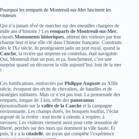
Pourquoi les remparts de Montreuil-sur-Mer fascinent les
visiteurs
Qui n’a jamais rêvé de marcher sur des murailles chargées de
mille ans d’histoire ? Les
remparts de Montreuil-sur-Mer
,
classés
Monuments historiques
, attirent des visiteurs par leur
charme brut et leur rôle clé dans l’histoire française. Construits
dès le IXe siècle, ils protégeaient jadis un port royal, quand la
Canche
, la rivière qui serpente en contrebas, était navigable.
Oui, Montreuil était un port, et ça, franchement, c’est une
surprise quand on découvre la ville aujourd’hui, loin de la mer
!
Ces fortifications, renforcées par
Philippe Auguste
au XIIIe
siècle, évoquent des récits de chevaliers, de batailles et de
stratégies militaires. Mais ce n’est pas tout. La promenade des
remparts, longue de 3 km, offre des
panoramas
époustouflants sur la
vallée de la Canche
et la campagne
environnante. Les champs dorés, les bosquets touffus, l’éclat
argenté de la rivière : tout invite à ralentir, à respirer, à
savourer. Les visiteurs viennent aussi pour cette sensation de
liberté, perchés sur des murs qui dominent la ville haute. Et
puis, il y a la
citadelle
, un joyau qui complète l’expérience