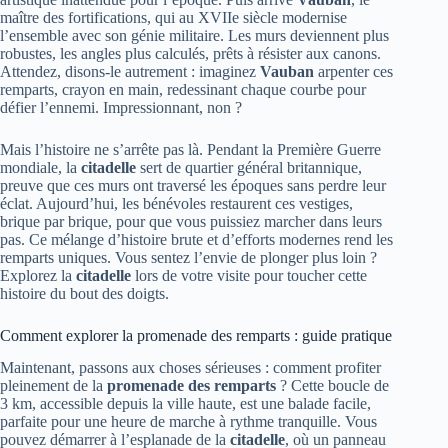
maître des fortifications, qui au XVIIe siècle modernise
l’ensemble avec son génie militaire. Les murs deviennent plus
robustes, les angles plus calculés, prêts à résister aux canons.
Attendez, disons-le autrement : imaginez
Vauban
arpenter ces
remparts, crayon en main, redessinant chaque courbe pour
défier l’ennemi. Impressionnant, non ?
Mais l’histoire ne s’arrête pas là. Pendant la Première Guerre
mondiale, la
citadelle
sert de quartier général britannique,
preuve que ces murs ont traversé les époques sans perdre leur
éclat. Aujourd’hui, les bénévoles restaurent ces vestiges,
brique par brique, pour que vous puissiez marcher dans leurs
pas. Ce mélange d’histoire brute et d’efforts modernes rend les
remparts uniques. Vous sentez l’envie de plonger plus loin ?
Explorez la
citadelle
lors de votre visite pour toucher cette
histoire du bout des doigts.
Comment explorer la promenade des remparts : guide pratique
Maintenant, passons aux choses sérieuses : comment profiter
pleinement de la
promenade des remparts
? Cette boucle de
3 km, accessible depuis la ville haute, est une balade facile,
parfaite pour une heure de marche à rythme tranquille. Vous
pouvez démarrer à l’esplanade de la
citadelle
, où un panneau