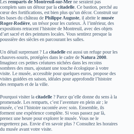
Les
remparts de Montreuil-sur-Mer
ne seraient pas
complets sans un détour par la
citadelle
. Ce bastion, perché au
cœur des fortifications, est bien plus qu’un décor. Construit sur
les bases du château de
Philippe Auguste
, il abrite le
musée
Roger-Rodière
, un trésor pour les curieux. À l’intérieur, des
expositions retracent l’histoire de Montreuil, avec des objets
d’art sacré et des peintures locales. Vous sentirez presque la
poussière des siècles en parcourant les salles.
Un détail surprenant ? La
citadelle
est aussi un refuge pour les
chauves-souris, protégées dans le cadre de
Natura 2000
.
Imaginez ces petites créatures nichées dans les recoins
sombres des murs, ajoutant une touche écologique à votre
visite. Le musée, accessible pour quelques euros, propose des
visites guidées en saison, idéales pour approfondir l’histoire
des remparts et de la ville.
Pourquoi visiter la
citadelle
? Parce qu’elle donne du sens à la
promenade. Les remparts, c’est l’aventure en plein air ; le
musée, c’est l’histoire racontée avec soin. Ensemble, ils
forment une expérience complète. Si vous passez par là,
prenez une heure pour explorer le musée. Vous ne le
regretterez pas. Envie d’en savoir plus ? Consultez les horaires
du musée avant votre visite.