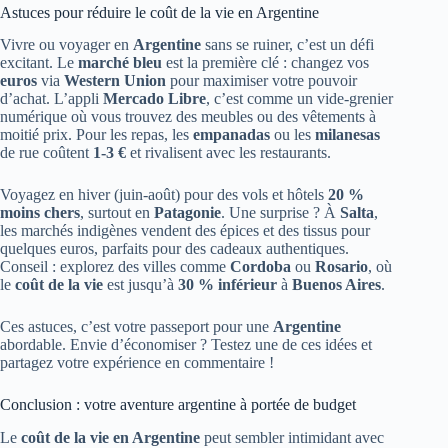
Astuces pour réduire le coût de la vie en Argentine
Vivre ou voyager en
Argentine
sans se ruiner, c’est un défi
excitant. Le
marché bleu
est la première clé : changez vos
euros
via
Western Union
pour maximiser votre pouvoir
d’achat. L’appli
Mercado Libre
, c’est comme un vide-grenier
numérique où vous trouvez des meubles ou des vêtements à
moitié prix. Pour les repas, les
empanadas
ou les
milanesas
de rue coûtent
1-3 €
et rivalisent avec les restaurants.
Voyagez en hiver (juin-août) pour des vols et hôtels
20 %
moins chers
, surtout en
Patagonie
. Une surprise ? À
Salta
,
les marchés indigènes vendent des épices et des tissus pour
quelques euros, parfaits pour des cadeaux authentiques.
Conseil : explorez des villes comme
Cordoba
ou
Rosario
, où
le
coût de la vie
est jusqu’à
30 % inférieur
à
Buenos Aires
.
Ces astuces, c’est votre passeport pour une
Argentine
abordable. Envie d’économiser ? Testez une de ces idées et
partagez votre expérience en commentaire !
Conclusion : votre aventure argentine à portée de budget
Le
coût de la vie en Argentine
peut sembler intimidant avec