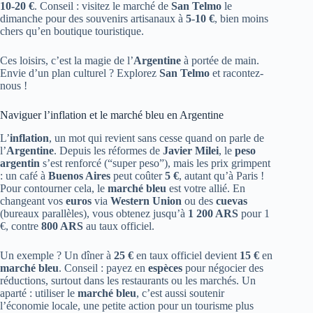
10-20 €
. Conseil : visitez le marché de
San Telmo
le
dimanche pour des souvenirs artisanaux à
5-10 €
, bien moins
chers qu’en boutique touristique.
Ces loisirs, c’est la magie de l’
Argentine
à portée de main.
Envie d’un plan culturel ? Explorez
San Telmo
et racontez-
nous !
Naviguer l’inflation et le marché bleu en Argentine
L’
inflation
, un mot qui revient sans cesse quand on parle de
l’
Argentine
. Depuis les réformes de
Javier Milei
, le
peso
argentin
s’est renforcé (“super peso”), mais les prix grimpent
: un café à
Buenos Aires
peut coûter
5 €
, autant qu’à Paris !
Pour contourner cela, le
marché bleu
est votre allié. En
changeant vos
euros
via
Western Union
ou des
cuevas
(bureaux parallèles), vous obtenez jusqu’à
1 200 ARS
pour 1
€, contre
800 ARS
au taux officiel.
Un exemple ? Un dîner à
25 €
en taux officiel devient
15 €
en
marché bleu
. Conseil : payez en
espèces
pour négocier des
réductions, surtout dans les restaurants ou les marchés. Un
aparté : utiliser le
marché bleu
, c’est aussi soutenir
l’économie locale, une petite action pour un tourisme plus