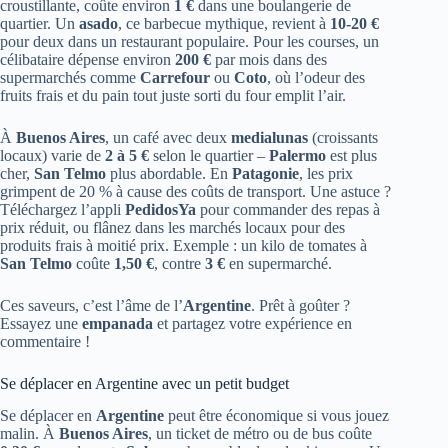
croustillante, coûte environ
1 €
dans une boulangerie de
quartier. Un
asado
, ce barbecue mythique, revient à
10-20 €
pour deux dans un restaurant populaire. Pour les courses, un
célibataire dépense environ
200 €
par mois dans des
supermarchés comme
Carrefour
ou
Coto
, où l’odeur des
fruits frais et du pain tout juste sorti du four emplit l’air.
À
Buenos Aires
, un café avec deux
medialunas
(croissants
locaux) varie de
2 à 5 €
selon le quartier –
Palermo
est plus
cher,
San Telmo
plus abordable. En
Patagonie
, les prix
grimpent de 20 % à cause des coûts de transport. Une astuce ?
Téléchargez l’appli
PedidosYa
pour commander des repas à
prix réduit, ou flânez dans les marchés locaux pour des
produits frais à moitié prix. Exemple : un kilo de tomates à
San Telmo
coûte
1,50 €
, contre
3 €
en supermarché.
Ces saveurs, c’est l’âme de l’
Argentine
. Prêt à goûter ?
Essayez une
empanada
et partagez votre expérience en
commentaire !
Se déplacer en Argentine avec un petit budget
Se déplacer en
Argentine
peut être économique si vous jouez
malin. À
Buenos Aires
, un ticket de métro ou de bus coûte