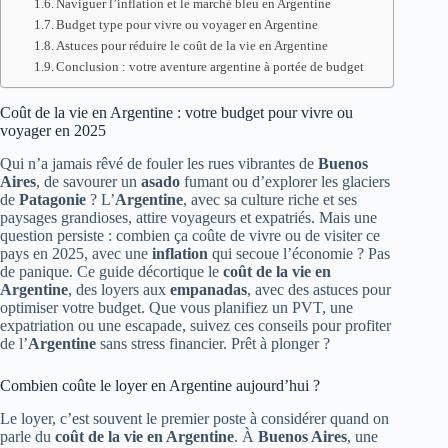
Naviguer l’inflation et le marché bleu en Argentine
Budget type pour vivre ou voyager en Argentine
Astuces pour réduire le coût de la vie en Argentine
Conclusion : votre aventure argentine à portée de budget
Coût de la vie en Argentine : votre budget pour vivre ou
voyager en 2025
Qui n’a jamais rêvé de fouler les rues vibrantes de
Buenos
Aires
, de savourer un
asado
fumant ou d’explorer les glaciers
de
Patagonie
? L’
Argentine
, avec sa culture riche et ses
paysages grandioses, attire voyageurs et expatriés. Mais une
question persiste : combien ça coûte de vivre ou de visiter ce
pays en 2025, avec une
inflation
qui secoue l’économie ? Pas
de panique. Ce guide décortique le
coût de la vie en
Argentine
, des loyers aux
empanadas
, avec des astuces pour
optimiser votre budget. Que vous planifiez un PVT, une
expatriation ou une escapade, suivez ces conseils pour profiter
de l’
Argentine
sans stress financier. Prêt à plonger ?
Combien coûte le loyer en Argentine aujourd’hui ?
Le loyer, c’est souvent le premier poste à considérer quand on
parle du
coût de la vie en Argentine
. À
Buenos Aires
, une