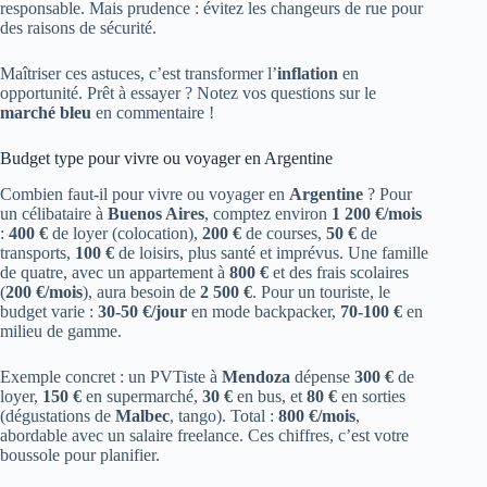
responsable. Mais prudence : évitez les changeurs de rue pour
des raisons de sécurité.
Maîtriser ces astuces, c’est transformer l’
inflation
en
opportunité. Prêt à essayer ? Notez vos questions sur le
marché bleu
en commentaire !
Budget type pour vivre ou voyager en Argentine
Combien faut-il pour vivre ou voyager en
Argentine
? Pour
un célibataire à
Buenos Aires
, comptez environ
1 200 €/mois
:
400 €
de loyer (colocation),
200 €
de courses,
50 €
de
transports,
100 €
de loisirs, plus santé et imprévus. Une famille
de quatre, avec un appartement à
800 €
et des frais scolaires
(
200 €/mois
), aura besoin de
2 500 €
. Pour un touriste, le
budget varie :
30-50 €/jour
en mode backpacker,
70-100 €
en
milieu de gamme.
Exemple concret : un PVTiste à
Mendoza
dépense
300 €
de
loyer,
150 €
en supermarché,
30 €
en bus, et
80 €
en sorties
(dégustations de
Malbec
, tango). Total :
800 €/mois
,
abordable avec un salaire freelance. Ces chiffres, c’est votre
boussole pour planifier.