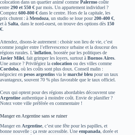
colocation dans un quartier animé comme
Palermo
coûte
entre
290 et 550 €
par mois. Un appartement individuel ?
Comptez
600-800 €
dans le centre. Hors de la capitale, les
prix chutent : à
Mendoza
, un studio se loue pour
200-400 €
,
et à
Salta
, dans le nord-ouest, on trouve des options dès
150
€
.
Attendez, disons-le autrement : choisir son lieu de vie, c’est
comme jongler entre l’effervescence urbaine et la douceur des
régions rurales. L’
inflation
, boostée par les politiques de
Javier Milei
, fait grimper les loyers, surtout à
Buenos Aires
.
Une astuce ? Privilégiez la
colocation
ou des villes comme
Cordoba
, où les coûts sont plus doux. Conseil malin :
négociez en
pesos argentins
via le
marché bleu
pour un taux
avantageux, souvent 70 % plus favorable que le taux officiel.
Ceux qui optent pour des régions abordables découvrent une
Argentine
authentique à moindre coût. Envie de planifier ?
Notez votre ville préférée en commentaire !
Manger en Argentine sans se ruiner
Manger en
Argentine
, c’est une fête pour les papilles, et
bonne nouvelle : ça reste accessible. Une
empanada
, dorée et