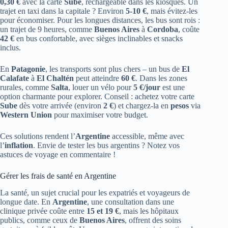
0,30 €
avec la carte
Sube
, rechargeable dans les kiosques. Un
trajet en taxi dans la capitale ? Environ
5-10 €
, mais évitez-les
pour économiser. Pour les longues distances, les bus sont rois :
un trajet de 9 heures, comme
Buenos Aires
à
Cordoba
, coûte
42 €
en bus confortable, avec sièges inclinables et snacks
inclus.
En
Patagonie
, les transports sont plus chers – un bus de
El
Calafate
à
El Chaltén
peut atteindre
60 €
. Dans les zones
rurales, comme
Salta
, louer un vélo pour
5 €/jour
est une
option charmante pour explorer. Conseil : achetez votre carte
Sube
dès votre arrivée (environ
2 €
) et chargez-la en
pesos
via
Western Union
pour maximiser votre budget.
Ces solutions rendent l’
Argentine
accessible, même avec
l’
inflation
. Envie de tester les bus argentins ? Notez vos
astuces de voyage en commentaire !
Gérer les frais de santé en Argentine
La santé, un sujet crucial pour les expatriés et voyageurs de
longue date. En
Argentine
, une consultation dans une
clinique privée coûte entre
15 et 19 €
, mais les hôpitaux
publics, comme ceux de
Buenos Aires
, offrent des soins