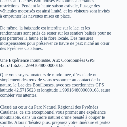
l’accès au Lac des Bouillouses est soumis à certaines
restrictions. Pendant la haute saison estivale, l’usage des
véhicules motorisés est ainsi limité, et les visiteurs sont invités
à emprunter les navettes mises en place.
De même, la baignade est interdite sur le lac, et les
randonneurs sont priés de rester sur les sentiers balisés pour ne
pas perturber la faune et la flore locale. Des mesures
indispensables pour préserver ce havre de paix niché au cœur
des Pyrénées Catalanes.
Une Expérience Inoubliable, Aux Coordonnées GPS
42.5715623, 1.9991648000000168
Que vous soyez amateurs de randonnée, d’escalade ou
simplement désireux de vous ressourcer au contact de la
nature, le Lac des Bouillouses, avec ses coordonnées GPS
latitude 42.5715623 et longitude 1.9991648000000168, saura
combler vos attentes.
Classé au cœur du Parc Naturel Régional des Pyrénées
Catalanes, ce site exceptionnel vous promet une expérience
inoubliable, dans un cadre naturel d’une beauté à couper le
souffle. Alors n’hésitez plus, préparez votre itinéraire et partez