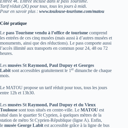
Entrée 4€. Entrée incluse dans le pass Tourisme.
Tarif réduit (2€) pour tous, tous les jours à midi
.
Pour en savoir plus :
www.toulouse-tourisme.com/matou
Côté pratique
Le
pass Tourisme vendu à l’office de tourisme
comprend
les entrées de ces cinq musées (mais aussi à d’autres musées et
monuments, ainsi que des réductions). Le pass comporte aussi
l’accès illimité aux transports en commun pour 24, 48 ou 72
heures.
Les
musées St Raymond, Paul Dupuy et Georges
er
Labit
sont accessibles gratuitement le 1
dimanche de chaque
mois.
Le MATOU propose un tarif réduit pour tous, tous les jours
entre 12h et 13h30.
Les
musées St Raymond, Paul Dupuy et du Vieux
Toulouse
sont tous situés en centre-ville. Le
MATOU
est
situé dans le quartier St Cyprien, à quelques mètres de la
station de métro St Cyprien-République (ligne A). Enfin,
le
musée George Labit
est accessible grâce à la ligne de bus