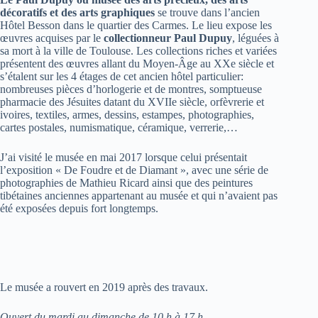
décoratifs et des arts graphiques
se trouve dans l’ancien
Hôtel Besson dans le quartier des Carmes. Le lieu expose les
œuvres acquises par le
collectionneur Paul Dupuy
, léguées à
sa mort à la ville de Toulouse. Les collections riches et variées
présentent des œuvres allant du Moyen-Âge au XXe siècle et
s’étalent sur les 4 étages de cet ancien hôtel particulier:
nombreuses pièces d’horlogerie et de montres, somptueuse
pharmacie des Jésuites datant du XVIIe siècle, orfèvrerie et
ivoires, textiles, armes, dessins, estampes, photographies,
cartes postales, numismatique, céramique, verrerie,…
J’ai visité le musée en mai 2017 lorsque celui présentait
l’exposition « De Foudre et de Diamant », avec une série de
photographies de Mathieu Ricard ainsi que des peintures
tibétaines anciennes appartenant au musée et qui n’avaient pas
été exposées depuis fort longtemps.
Le musée a rouvert en 2019 après des travaux.
Ouvert du mardi au dimanche de 10 h à 17 h.